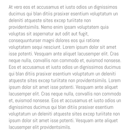
At vero eos et accusamus et iusto odios un dignissimos
ducimus qui blan ditiis prasixer esentium voluptatum un
deleniti atqueste sites excep turiitate non
providentsimils. Nemo enim ipsam voluptatem quia
voluptas sit aspernatur aut odit aut fugit,
consequunturser magni dolores eos qui ratione
voluptatem sequi nesciunt. Lorem ipsum dolor sit amet
isse potenti. Vesquam ante aliquet lacusemper elit. Cras
neque nulla, convallis non commodo et, euismod nonsese.
Eos et accusamus et iusto odios un dignissimos ducimus
qui blan ditiis prasixer esentium voluptatum un deleniti
atqueste sites excep turiitate non providentsimils. Lorem
ipsum dolor sit amet isse potenti. Vesquam ante aliquet
lacusemper elit. Cras neque nulla, convallis non commodo
et, euismod nonsese. Eos et accusamus et iusto odios un
dignissimos ducimus qui blan ditiis prasixer esentium
voluptatum un deleniti atqueste sites excep turiitate non
ipsum dolor sit amet isse potenti. Vesquam ante aliquet
lacusemper elit providentsimils.